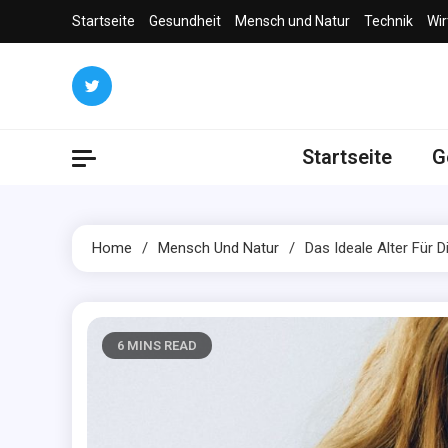
Skip
Startseite
Gesundheit
Mensch und Natur
Technik
Wir
to
content
Startseite
G
Home
Mensch Und Natur
Das Ideale Alter Für 
6 MINS READ