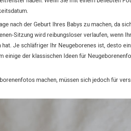
eitfenster haben. Wenn Sie mit einem beliebten F
keitsdatum.
Tage nach der Geburt Ihres Babys zu machen, da sic
enen-Sitzung wird reibungsloser verlaufen, wenn I
 hat. Je schläfriger Ihr Neugeborenes ist, desto ei
um einige der klassischen Ideen für Neugeborenenf
borenenfotos machen, müssen sich jedoch für ver